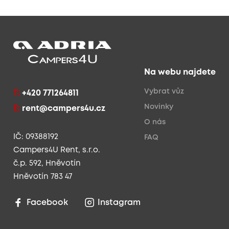
Na webu najdete
Vybrat vůz
T:
+420 771264811
Novinky
E:
rent@campers4u.cz
O nás
IČ: 09388192
FAQ
Campers4U Rent, s.r.o.
č.p. 592, Hněvotín
Hněvotín 783 47
Facebook
Instagram