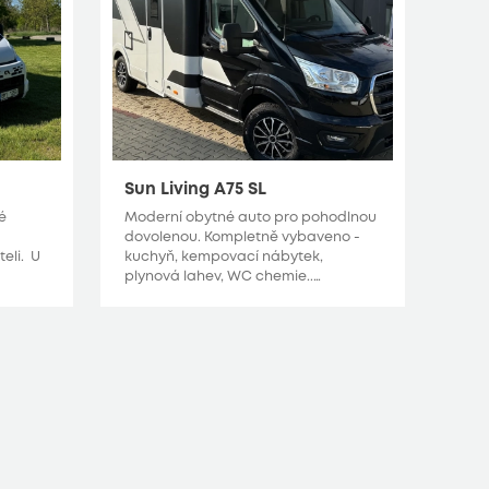
Sun Living A75 SL
é
Moderní obytné auto pro pohodlnou
dovolenou. Kompletně vybaveno -
eli. U
kuchyň, kempovací nábytek,
plynová lahev, WC chemie..…