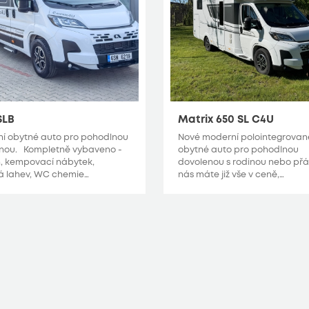
SLB
Matrix 650 SL C4U
í obytné auto pro pohodlnou
Nové moderní polointegrovan
nou. Kompletně vybaveno -
obytné auto pro pohodlnou
, kempovací nábytek,
dovolenou s rodinou nebo přát
á lahev, WC chemie…
nás máte již vše v ceně,…