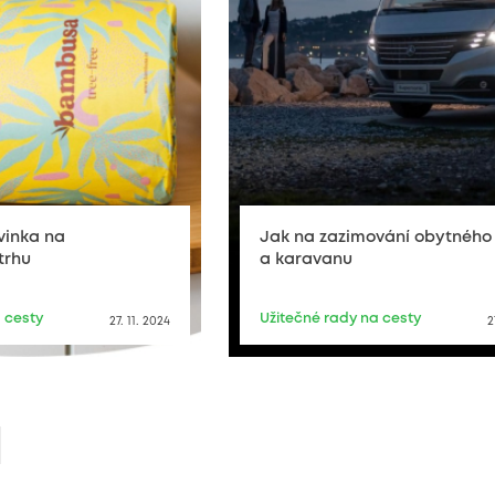
vinka na
Jak na zazimování obytného
trhu
a karavanu
 cesty
Užitečné rady na cesty
27. 11. 2024
2