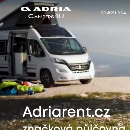
VYBRAT VŮZ
Adriarent.cz
značková půjčovna