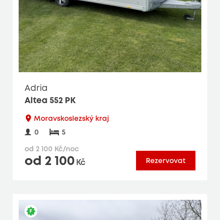
Adria
Altea 552 PK
Moravskoslezský kraj
0
5
od 2 100 Kč/noc
od 2 100
Rezervovat
Kč