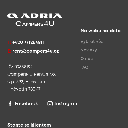
Na webu najdete
Vybrat vůz
T:
+420 771264811
Novinky
E:
rent@campers4u.cz
O nás
IČ: 09388192
FAQ
Campers4U Rent, s.r.o.
č.p. 592, Hněvotín
Hněvotín 783 47
Facebook
Instagram
Staňte se klientem