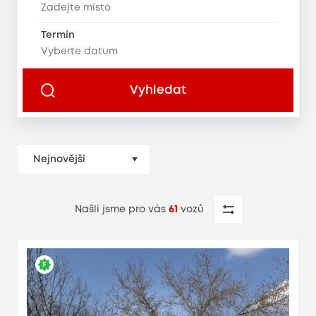
Termín
Vyhledat
Našli jsme pro vás
61
vozů