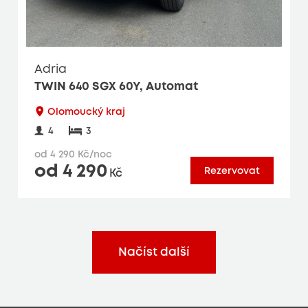
Adria
TWIN 640 SGX 60Y, Automat
Olomoucký kraj
4
3
od 4 290 Kč/noc
od 4 290
Rezervovat
Kč
Načíst další