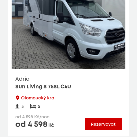
Adria
Sun Living S 75SL C4U
Olomoucký kraj
5
5
od 4 598 Kč/noc
od 4 598
Rezervovat
Kč