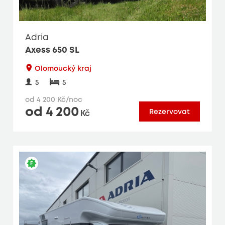
Adria
Axess 650 SL
Olomoucký kraj
5
5
od 4 200 Kč/noc
od 4 200
Rezervovat
Kč