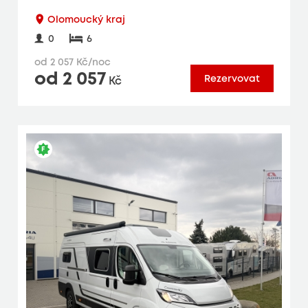
Olomoucký kraj
0
6
od 2 057 Kč/noc
od 2 057
Rezervovat
Kč