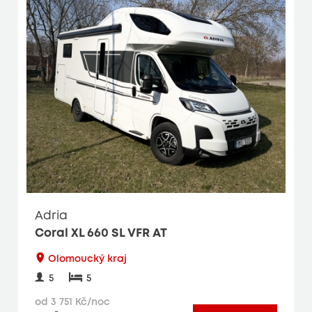
Adria
Coral XL 660 SL VFR AT
Olomoucký kraj
5
5
od 3 751 Kč/noc