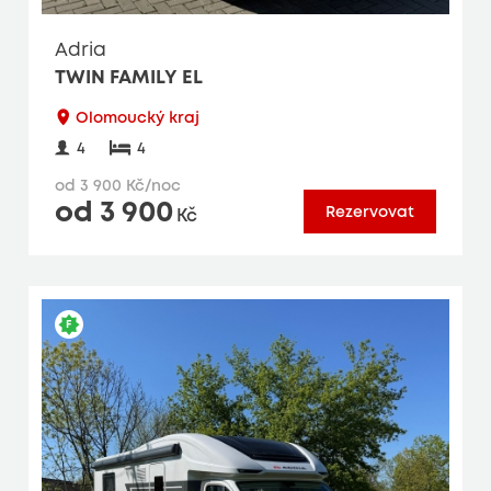
Adria
TWIN FAMILY EL
Olomoucký kraj
4
4
od 3 900 Kč/noc
od 3 900
Rezervovat
Kč