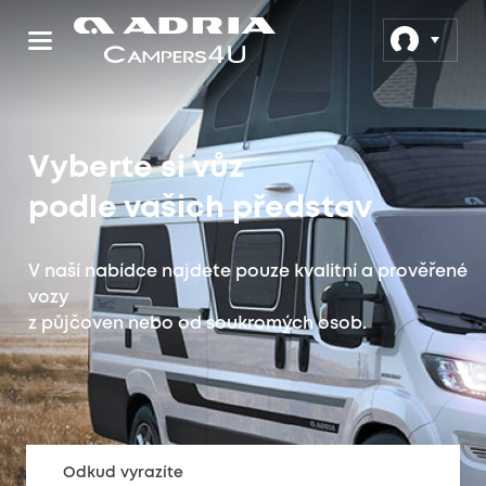
Vyberte si vůz
podle vašich představ
V naší nabídce najdete pouze kvalitní a prověřené
vozy
z půjčoven nebo od soukromých osob.
Odkud vyrazíte