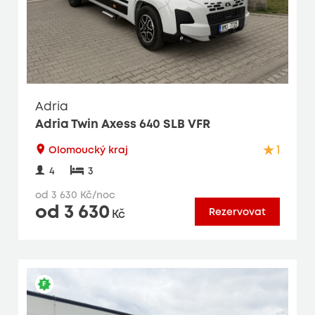
Adria
Adria Twin Axess 640 SLB VFR
1
Olomoucký kraj
4
3
od 3 630 Kč/noc
od 3 630
Rezervovat
Kč