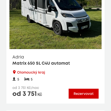
Adria
Matrix 650 SL C4U automat
Olomoucký kraj
5
5
od 3 751 Kč/noc
od 3 751
Rezervovat
Kč